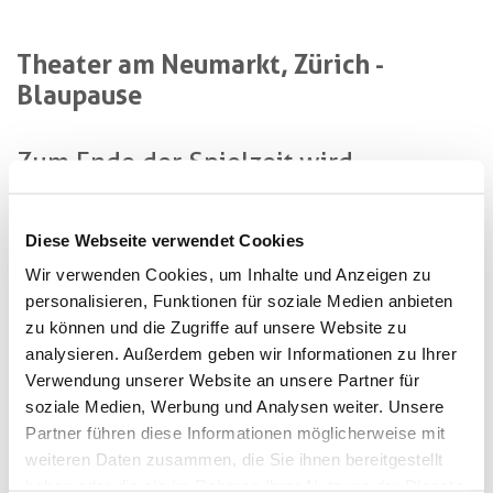
Theater am Neumarkt, Zürich -
Blaupause
Zum Ende der Spielzeit wird
BLAUPAUSE von Leo Lorena Wyss
gespielt
Diese Webseite verwendet Cookies
Wir verwenden Cookies, um Inhalte und Anzeigen zu
Aufgeführt wird BLAUPAUSE in einer Inszenierung
personalisieren, Funktionen für soziale Medien anbieten
des Instituts für Lesbische Angelegenheiten (ILA).
zu können und die Zugriffe auf unsere Website zu
Das filigran komponierte, jedoch auch humorvoll
analysieren. Außerdem geben wir Informationen zu Ihrer
absurde Stück versetzt uns in eine Welt voller
Verwendung unserer Website an unsere Partner für
soziale Medien, Werbung und Analysen weiter. Unsere
enttäuschenden erster Lieben, wachsenden Brüsten,
Partner führen diese Informationen möglicherweise mit
Bum Bum Eis, Heterotopien, Black Eyed Peas,
weiteren Daten zusammen, die Sie ihnen bereitgestellt
geifernd beobachtenden Cousinenköpfen und
haben oder die sie im Rahmen Ihrer Nutzung der Dienste
aufflammender lesbischer Lust unter den