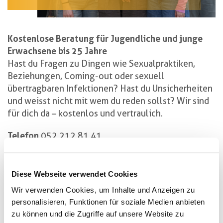
Kostenlose Beratung für Jugendliche und junge
Erwachsene bis 25 Jahre
Hast du Fragen zu Dingen wie Sexualpraktiken,
Beziehungen, Coming-out oder sexuell
übertragbaren Infektionen? Hast du Unsicherheiten
und weisst nicht mit wem du reden sollst? Wir sind
für dich da – kostenlos und vertraulich.
Telefon
052 212 81 41
Mail
info@liebesexundsoweiter.ch
Diese Webseite verwendet Cookies
WhatsApp
076 212 48 49
Wir verwenden Cookies, um Inhalte und Anzeigen zu
Komm vorbei
personalisieren, Funktionen für soziale Medien anbieten
Feste Beratungszeiten jeden
zu können und die Zugriffe auf unsere Website zu
Mittwoch von 15 – 19 Uhr